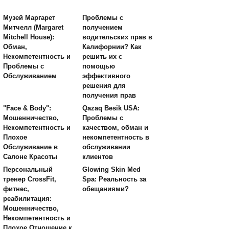
Музей Маргарет
Проблемы с
Митчелл (Margaret
получением
Mitchell House):
водительских прав в
Обман,
Калифорнии? Как
Некомпетентность и
решить их с
Проблемы с
помощью
Обслуживанием
эффективного
решения для
получения прав
"Face & Body":
Qazaq Besik USA:
Мошенничество,
Проблемы с
Некомпетентность и
качеством, обман и
Плохое
некомпетентность в
Обслуживание в
обслуживании
Салоне Красоты
клиентов
Персональный
Glowing Skin Med
тренер CrossFit,
Spa: Реальность за
фитнес,
обещаниями?
реабилитация:
Мошенничество,
Некомпетентность и
Плохое Отношение к