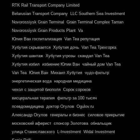
RTK Rail Transport Company Limited
Belarusian Transport Company
LLC Southern Sea Investment
Novorossiysk Grain Terminal
Grain Terminal Complex Taman
Novorossiysk Grain Products Plant
Va
Юлия Ван госпитализация
Van Tea репутация
Хубутия скрывается
Хубутия дочь
Van Tea Трехгорка
Хубутия шантаж
Хубутия угрозы
скандал Van Tea
Хубутия избил
избиение Юлии Ван
чайный дом Van Tea
Van Tea
Юлия Ван
Михаил Хубутия
чудо-фильтр
энергетическая вода
народная медицина
чехол с защитой биополя
Сорок сороков
висцеральная терапия
фильтр за 100 тысяч
псевдомедицина
доктор Огулов
Ogulov.ru
Александр Огулов
генералы и бизнес
силовое прикрытие
московский аферист
спонсор Золотова
обнальщик
улица Станиславского
L-Investment
Widal Investment