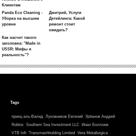
Клиентам
Panda Eco Cleaning -
Дмитрий, Услуги
Уборка на высшем
Детейлинга: Какой
уровне
ремонт стоит
ожидать?
Как насчет такого
заголовка: "Made in
USSR: Мифы и
реальность"?
Tags
принц аль-Валид
Луковников Евгений
Урбанов Андрей
Roblox
Southern Sea Investment LLC
Инал Боллоев
VTB Infr
Transmashholding Limited
Vera Metallurgica