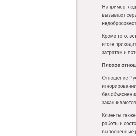
Например, лод
вызывают серь
недобросовест
Кроме того, вс
итоге приходи
затратам и по
Плохое отнош
Отношение Рус
игнорировании
без объяснени
заканчиваются
Клиенты также
работы и сост
выполненные р