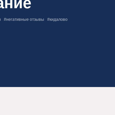
ание
н
#
негативные отзывы
#
кидалово