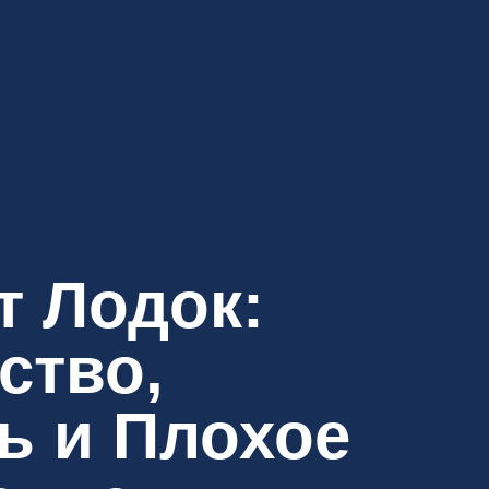
т Лодок:
ство,
ь и Плохое