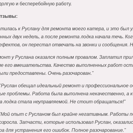
 долгую и бесперебойную работу.
отзывы:
тилась к Руслану для ремонта моего катера, и это был 
ных двух недель, а после ремонта лодка начала течь. Ко
ефектов, он перестал отвечать на звонки и сообщения. 
онт у Руслана оказался полным провалом. Заплатил прили
ле его вмешательства. Качество выполненных работ ост
ыли предоставлены. Очень разочарован."
"Руслан обещал идеальный ремонт и профессиональное об
ые проблемы. Работа была выполнена некачественно, а 
а лодка стала неуправляемой. Не стоит обращаться!"
"Мой опыт с Русланом был крайне негативным. Работы п
озросла. Запчасти, которые использовал Руслан, оказали
а для устранения его ошибок. Полное разочарование."