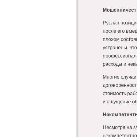
Мошенничест
Руслан позици
после его вме
плохом состоя
устранены, чт
профессиональ
расходы и нек
Многие случаи
договоренност
стоимость раб
и ощущение о
Некомпетент
Несмотря на з
некомпетентно