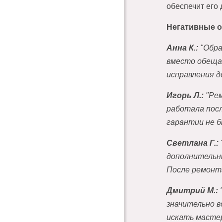
обеспечит его
Негативные 
Анна К.:
"Обра
вместо обещан
исправления д
Игорь Л.:
"Рем
работала пос
гарантии не б
Светлана Г.:
дополнительн
После ремонт
Дмитрий М.:
значительно в
искать мастер