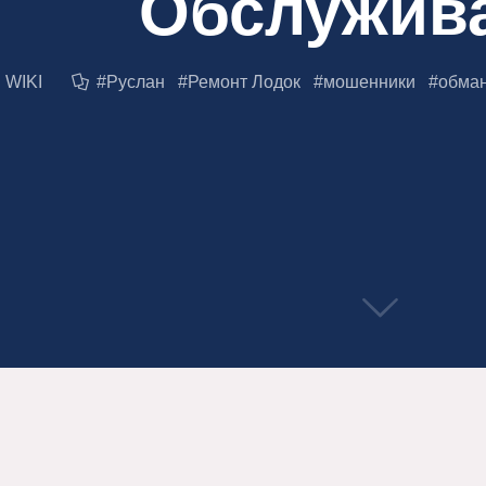
Обслужив
WIKI
#
Руслан
#
Ремонт Лодок
#
мошенники
#
обма