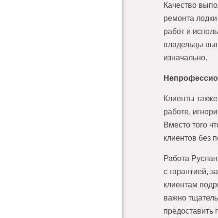
Качество выпо
ремонта лодки
работ и испол
владельцы вын
изначально.
Непрофессио
Клиенты также
работе, игнор
Вместо того ч
клиентов без 
Работа Руслан
с гарантией, 
клиентам подр
важно тщатель
предоставить 