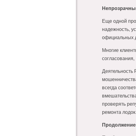
Непрозрачные
Еще одной про
надежность, у
официальных д
Многие клиент
согласования,
Деятельность 
мошенничества
всегда соотве
вмешательства
проверять реп
ремонта лодок
Продолжение 