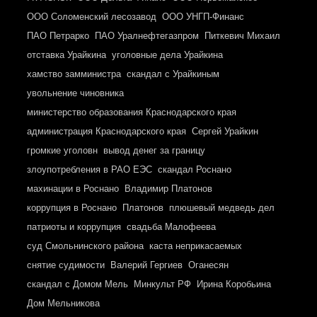
ООО Соломенский лесозавод
ООО УНГП-Финанс
ПАО Петрарко
ПАО Уралнефтегазпром
Питкевич Михаил
отставка Урайкина
уголовные дела Урайкина
хамство замминистра
скандал с Урайкиным
увольнение чиновника
министерство образования Краснодарского края
администрация Краснодарского края
Сергей Урайкин
громкие уголовн
вывод денег за границу
злоупотребления в РАО ЕЭС
скандал Роснано
махинации в Роснано
Владимир Платонов
коррупция в Роснано
Платонов
плюшевый медведь дел
патриоты и коррупция
свадьба Малофеева
суд Смольнинского района
каста неприкасаемых
снятие судимости
Валерий Гергиев
Оганесян
скандал с Домом Мель
Минкульт РФ
Ирина Коробьина
Дом Мельникова