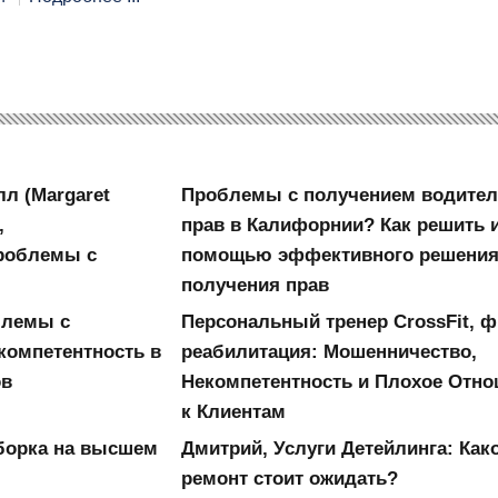
л (Margaret
Проблемы с получением водител
,
прав в Калифорнии? Как решить и
Проблемы с
помощью эффективного решения
получения прав
блемы с
Персональный тренер CrossFit, ф
компетентность в
реабилитация: Мошенничество,
ов
Некомпетентность и Плохое Отн
к Клиентам
Уборка на высшем
Дмитрий, Услуги Детейлинга: Как
ремонт стоит ожидать?