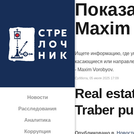
Показа
Maxim
Ищете информацию, где у
касающиеся или направлен
- Maxim Vorobyov.
Суббота, 05 июля 2025 17:09
Real esta
Новости
Traber pul
Расследования
Аналитика
Коррупция
Опубликовано в
Новост