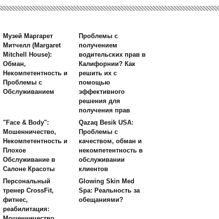
Музей Маргарет
Проблемы с
Митчелл (Margaret
получением
Mitchell House):
водительских прав в
Обман,
Калифорнии? Как
Некомпетентность и
решить их с
Проблемы с
помощью
Обслуживанием
эффективного
решения для
получения прав
"Face & Body":
Qazaq Besik USA:
Мошенничество,
Проблемы с
Некомпетентность и
качеством, обман и
Плохое
некомпетентность в
Обслуживание в
обслуживании
Салоне Красоты
клиентов
Персональный
Glowing Skin Med
тренер CrossFit,
Spa: Реальность за
фитнес,
обещаниями?
реабилитация:
Мошенничество,