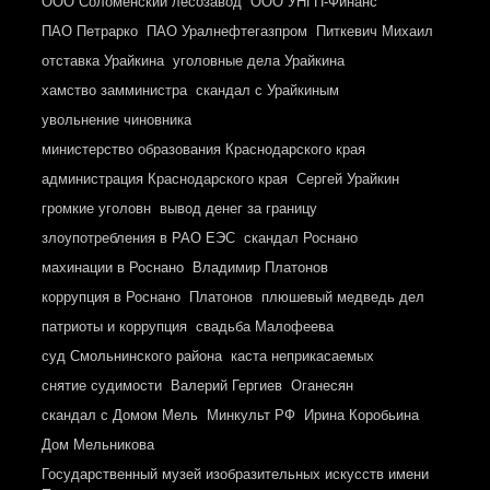
ООО Соломенский лесозавод
ООО УНГП-Финанс
ПАО Петрарко
ПАО Уралнефтегазпром
Питкевич Михаил
отставка Урайкина
уголовные дела Урайкина
хамство замминистра
скандал с Урайкиным
увольнение чиновника
министерство образования Краснодарского края
администрация Краснодарского края
Сергей Урайкин
громкие уголовн
вывод денег за границу
злоупотребления в РАО ЕЭС
скандал Роснано
махинации в Роснано
Владимир Платонов
коррупция в Роснано
Платонов
плюшевый медведь дел
патриоты и коррупция
свадьба Малофеева
суд Смольнинского района
каста неприкасаемых
снятие судимости
Валерий Гергиев
Оганесян
скандал с Домом Мель
Минкульт РФ
Ирина Коробьина
Дом Мельникова
Государственный музей изобразительных искусств имени