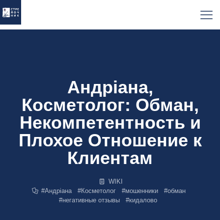
Андріана,
Косметолог: Обман,
Некомпетентность и
Плохое Отношение к
Клиентам
WIKI
#
Андріана
#
Косметолог
#
мошенники
#
обман
#
негативные отзывы
#
кидалово