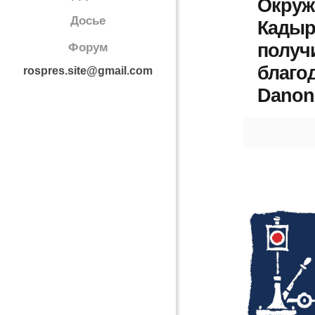
Окруж
Досье
Кадыр
получ
Форум
благо
rospres.site@gmail.com
Danon