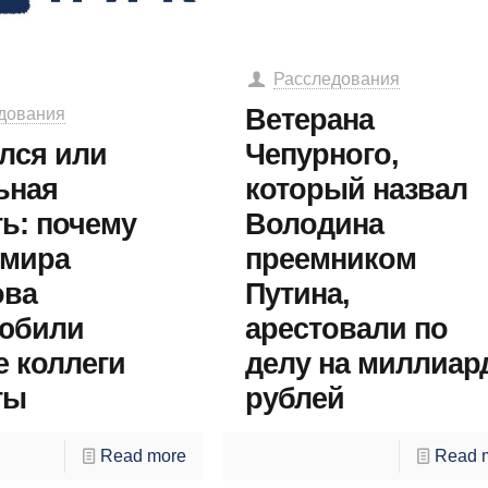
Расследования
Ветерана
дования
лся или
Чепурного,
ьная
который назвал
ть: почему
Володина
мира
преемником
ова
Путина,
юбили
арестовали по
е коллеги
делу на миллиар
ты
рублей
Read more
Read 