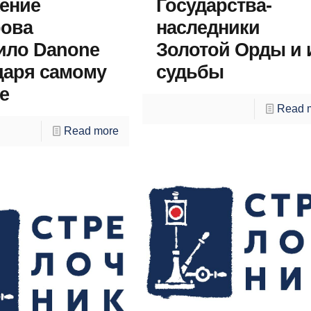
ение
Государства-
ова
наследники
ило Danone
Золотой Орды и 
даря самому
судьбы
e
Read 
Read more