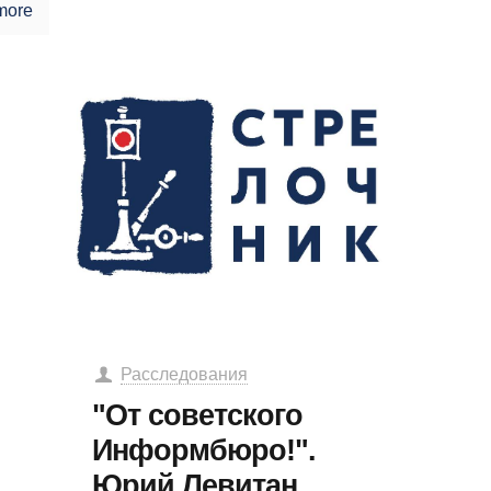
more
Расследования
"От советского
Информбюро!".
Юрий Левитан