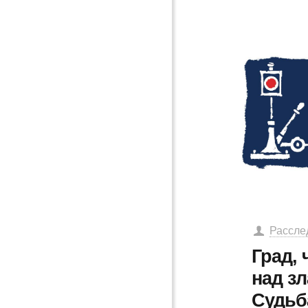
Рассле
Град,
над зл
Судьб