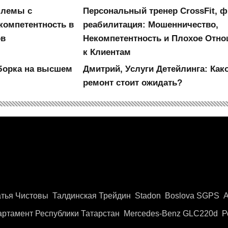
блемы с
Персональный тренер CrossFit, ф
компетентность в
реабилитация: Мошенничество,
ов
Некомпетентность и Плохое Отн
к Клиентам
Уборка на высшем
Дмитрий, Услуги Детейлинга: Как
ремонт стоит ожидать?
тья Чистовы
Талдинская Трейдин
Stadon
Boslova SGPS
А
артамент Республики Татарстан
Mercedes-Benz GLC220d
Р