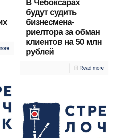
В Чебоксарах
будут судить
их
бизнесмена-
риелтора за обман
клиентов на 50 млн
more
рублей
Read more