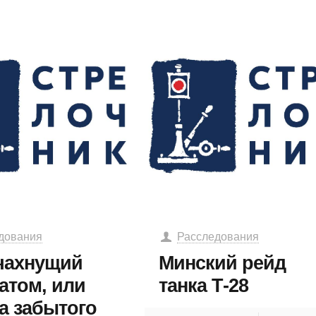
дования
Расследования
 чахнущий
Минский рейд
атом, или
танка Т-28
а забытого