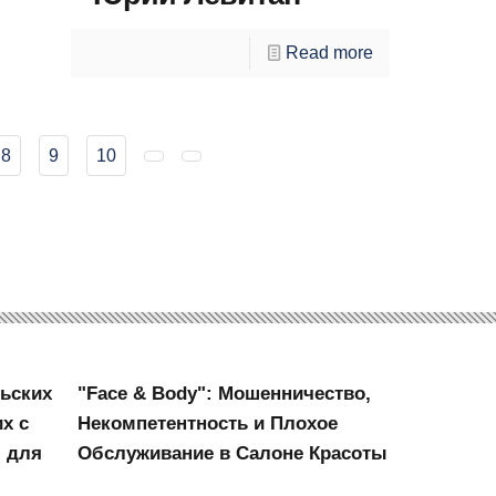
Read more
8
9
10
ьских
"Face & Body": Мошенничество,
х с
Некомпетентность и Плохое
 для
Обслуживание в Салоне Красоты