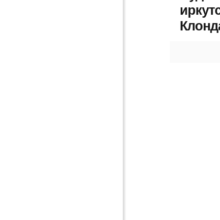
иркут
Клонд