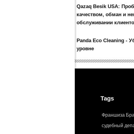
Qazaq Besik USA: Про
качеством, обман и не
обслуживании клиент
Panda Eco Cleaning - 
уровне
Tags
Франшиза Бра
судебный деп