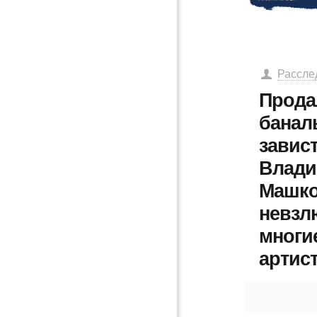
Рассле
Прода
банал
завис
Влади
Машк
невзл
многи
артис