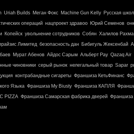
n
Uriah Builds
Меган Фокс
Machine Gun Kelly
Русская шко
стических операций
нацпроект здравоо
Юрий Семенов
он
и
Копейск
увольнение сотрудников
Собян
Халилов Рахма
прайзис Лимитед
безопасность дан
Бибигуль Жексенбай
А
баев
Мурат Абенов
Айдос Сарым
Альберт Рау
Qazaq Air
нные чиновники
серый рынок
нелегальный товар
Sapar
р
дукция
контрабандные сигареты
Франшиза КетьФинанс
Фр
кого Языка
Франшиза My Biusty
Франшиза КАПЛЯ
Франш
C PIZZA
Франшиза Самарская фабрика дверей
Франшиза 
нам