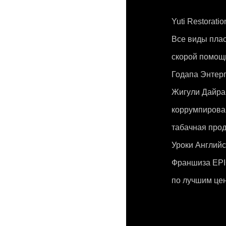
Yuti Restoratio
Все виды пла
скорой помощ
Годапа Энтер
Жигули Дайра
коррумпирова
табачная про
Уроки Английс
Франшиза EPI
по лучшим це