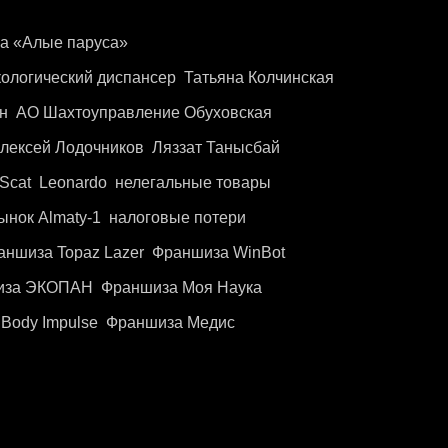
ла «Алые паруса»
кологический диспансер
Татьяна Колчинская
н
АО Шахтоуправление Обуховская
лексей Лодочников
Ляззат Танысбай
Scat
Leonardo
нелегальные товары
ынок Almaty-1
налоговые потери
аншиза Topaz Lazer
Франшиза WinBot
иза ЭКОПАН
Франшиза Моя Наука
Body Impulse
Франшиза Медис