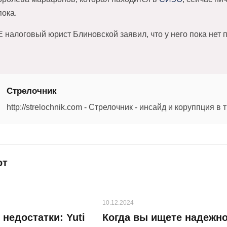
пока.
E налоговый юрист Блиновской заявил, что у него пока нет 
Стрелочник
http://strelochnik.com - Стрелочник - инсайд и коруппция в
от
10.12.2024
недостатки: Yuti
Когда вы ищете надежн