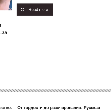
Read more
в
-за
ество:
От гордости до разочарования: Русская