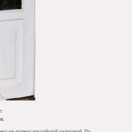
т
г.
чего не должна российской налоговой. По