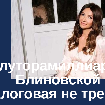
луторамиллиа
Блиновской 
логовая не тре