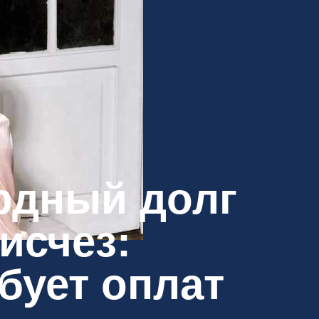
рдный долг
исчез:
бует оплат