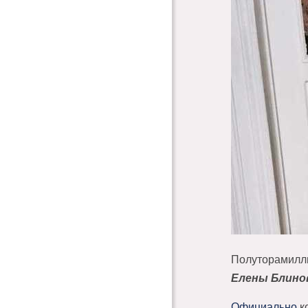
Полуторамилли
Елены Блино
Официально
к