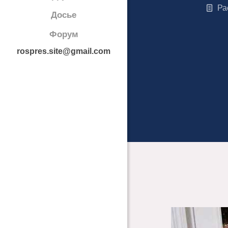
Ра
Досье
Форум
rospres.site@gmail.com