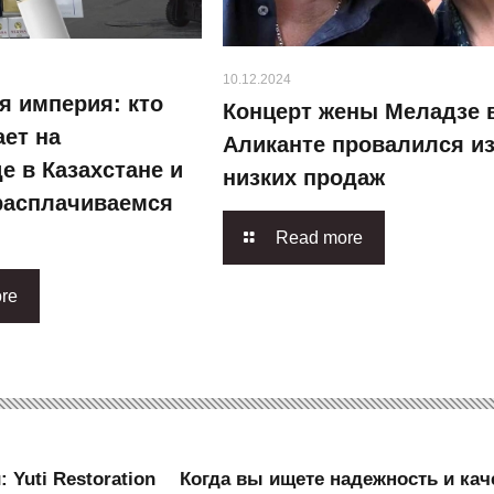
10.12.2024
я империя: кто
Концерт жены Меладзе 
ет на
Аликанте провалился из
е в Казахстане и
низких продаж
 расплачиваемся
Read more
re
 Yuti Restoration
Когда вы ищете надежность и кач