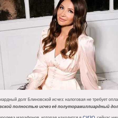
ардный долг Блиновской исчез: налоговая не требует опла
вской полностью исчез её полуторамиллиардный дол
оролева марафонов, которая находится в
СИЗО
, сейчас ни