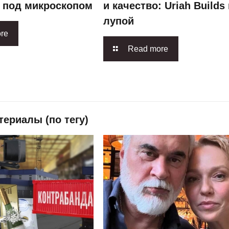
n под микроскопом
и качество: Uriah Builds
лупой
re
Read more
ериалы (по тегу)