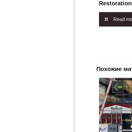
Restoratio
Read mo
Похожие мат