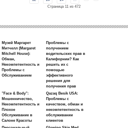
Страница 11 из 472
Музей Маргарет
Проблемы с
Митчелл (Margaret
получением
Mitchell House):
водительских прав в
Обман,
Калифорнии? Как
Некомпетентность и
решить их с
Проблемы с
помощью
Обслуживанием
эффективного
решения для
получения прав
"Face & Body":
Qazaq Besik USA:
Мошенничество,
Проблемы с
Некомпетентность и
качеством, обман и
Плохое
некомпетентность в
Обслуживание в
обслуживании
Салоне Красоты
клиентов
Персональный
Glowing Skin Med