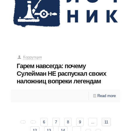
Коррупция
Гарем навсегда: почему
Сулейман НЕ распускал своих
наложниц вопреки легендам
Read more
6
7
8
9
...
11
12
13
14
...