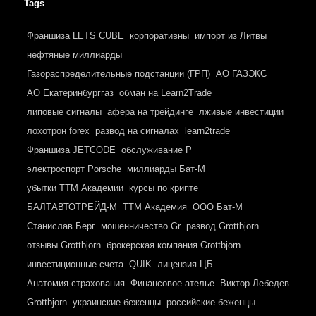
Tags
Франшиза LETS CUBE
корпоративны
импорт из Литвы
нефтяные миллиарды
Газораспределительные подстанции (ГРП)
АО ГАЗЭКС
АО Екатеринбурггаз
обман на Learn2Trade
липовые сигналы
афера на трейдинге
лживые инвестиции
лохотрон forex
развод на сигналах
learn2trade
Франшиза JETCODE
обслуживание P
электроспорт Porsche
миллиарды Бат-М
убытки ТТМ Академии
курсы по крипте
БАЛТАВТОТРЕЙД-М
ТТМ Академия
ООО Бат-М
Станислав Берг
мошенничество Gr
развод Grottbjorn
отзывы Grottbjorn
брокерская компания Grottbjorn
инвестиционные счета
QUIK
лицензия ЦБ
Анатомия страхования
Финансовое ателье
Виктор Лебедев
Grottbjorn
украинские беженцы
российские беженцы