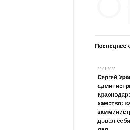
Последнее 
22.01.2025
Сергей Ура
администр
Краснодарс
хамство: 
замминист
довел себ
дел