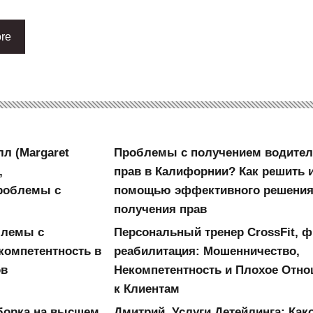
re
л (Margaret
Проблемы с получением водител
,
прав в Калифорнии? Как решить и
Проблемы с
помощью эффективного решения
получения прав
блемы с
Персональный тренер CrossFit, ф
компетентность в
реабилитация: Мошенничество,
ов
Некомпетентность и Плохое Отн
к Клиентам
Уборка на высшем
Дмитрий, Услуги Детейлинга: Как