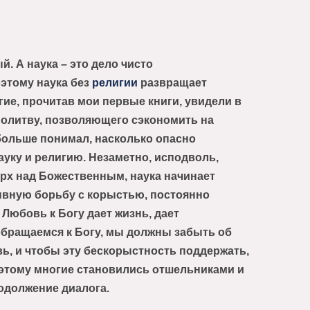
й. А наука – это дело чисто
оэтому наука без
религии
развращает
ие, прочитав мои первые книги, увидели в
молитву, позволяющего сэкономить на
 больше понимал, насколько опасно
ауку и религию. Незаметно, исподволь,
ерх над Божественным, наука начинает
ывную борьбу с корыстью, постоянно
 Любовь к Богу дает жизнь, дает
 обращаемся к Богу, мы должны забыть об
ь, и чтобы эту бескорыстность поддержать,
Поэтому многие становились отшельниками и
родолжение диалога.