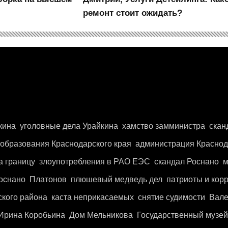
ремонт стоит ожидать?
кина
уголовные дела Урайкина
хамство замминистра
скан
 образования Краснодарского края
администрация Краснод
а границу
злоупотребления в РАО ЕЭС
скандал Роснано
м
Роснано
Платонов
плюшевый медведь дел
патриоты и кор
ского района
каста неприкасаемых
снятие судимости
Вале
Ирина Коробьина
Дом Мельникова
Государственный музей