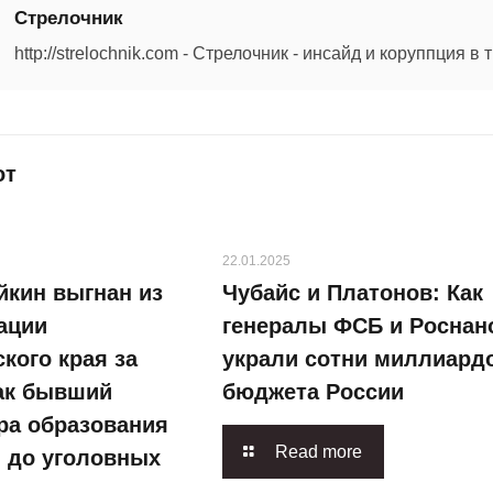
Стрелочник
http://strelochnik.com - Стрелочник - инсайд и коруппция в
от
22.01.2025
йкин выгнан из
Чубайс и Платонов: Как
ации
генералы ФСБ и Роснан
кого края за
украли сотни миллиардо
как бывший
бюджета России
ра образования
Read more
я до уголовных