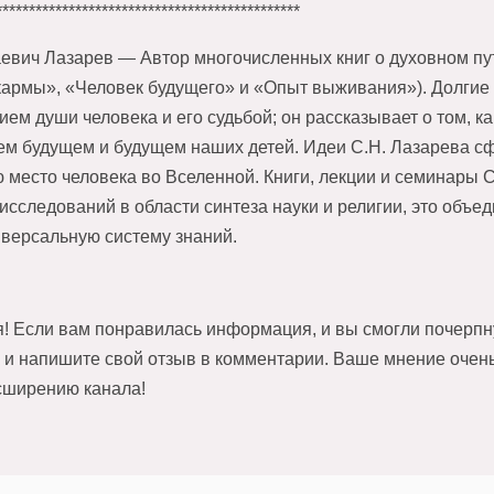
**********************************************
евич Лазарев — Автор многочисленных книг о духовном пути
кармы», «Человек будущего» и «Опыт выживания»). Долгие
ием души человека и его судьбой; он рассказывает о том, 
ем будущем и будущем наших детей. Идеи С.Н. Лазарева с
место человека во Вселенной. Книги, лекции и семинары С
 исследований в области синтеза науки и религии, это объ
версальную систему знаний.
я! Если вам понравилась информация, и вы смогли почерпну
к и напишите свой отзыв в комментарии. Ваше мнение очень
сширению канала!