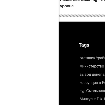
уровне
Tags
отставка Урай
министерство
вывод денег з
коррупция в 
суд Смольнин
Минкульт РФ