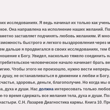
их исследованиях. Я ведь начинал их только как учены
кое. Она направлена на исполнение наших желаний. П
заметно заставляет подчинять любовь желаниям. И мног
озможность быстрого и легкого выздоровления через 
Чем дальше я продвигался в своих исследованиях, тем
ношение к Богу. Увидел, насколько тяжело соединить н
требительское человеческое начало начинает брать в
игию. Чтобы этого не произошло, нужно вести непрер
 душу, не останавливаться в движении к любви и Богу.
счастье, здоровье, деньги, благополучие. Но когда мы
а, духа и души. Нас
должна
интересовать только любов
ое-то время сдержать все желания тела, духа и души. 
настыри. С.Н. Лазарев Диагностика кармы. Книга 10. П