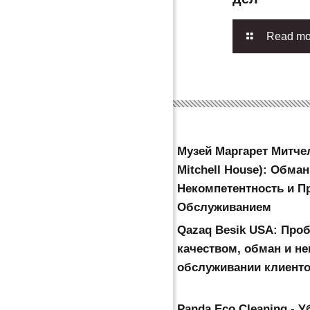
Read mo
Музей Маргарет Митчел
Mitchell House): Обман
Некомпетентность и 
Обслуживанием
Qazaq Besik USA: Про
качеством, обман и не
обслуживании клиент
Panda Eco Cleaning - 