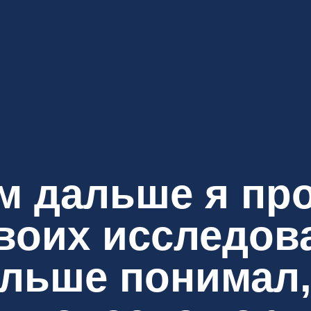
м дальше я пр
воих исследова
льше понимал,