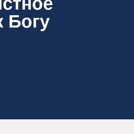
ыстное
к Богу