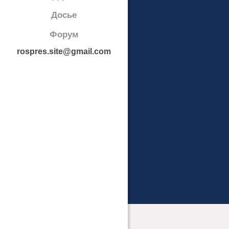
Досье
Форум
rospres.site@gmail.com