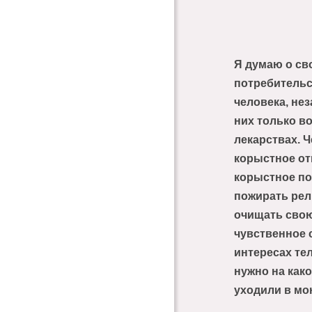
Я думаю о сво
потребительс
человека, не
них только в
лекарствах. 
корыстное от
корыстное по
пожирать рел
очищать свою
чувственное 
интересах тел
нужно на как
уходили в мо