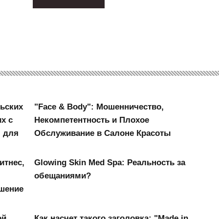
ьских
"Face & Body": Мошенничество,
х с
Некомпетентность и Плохое
 для
Обслуживание в Салоне Красоты
итнес,
Glowing Skin Med Spa: Реальность за
обещаниями?
ошение
ой
Как насчет такого заголовка: "Made in