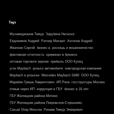
Tags
Мухамеджанов Тимур
Зарубина Наталья
Евдокимов Андрей
Ратнер Михаил
Антонов Андрей
Жвачкин Сергей
бизнес-а
роскошь и мошенничество
фиктивная отчетность
криминал в бизнесе
оптовая торговля зерном
прибыль ООО Купец
угон Maybach
розыск автомобиля
новгородская компания
Maybach в розыске
Mercedes Maybach S680
ООО Купец
Марабян Гриша Лаврентович
ИП Риза
госструктуры Москва
отмыв через ИП
коррупция в ГБУ
бизнес в 16 лет
ГБУ Жилищник района Митино
ГБУ Жилищник района Покровское-Стрешнево
Casual Shop Moscow
Ризаев Тимур Энверович