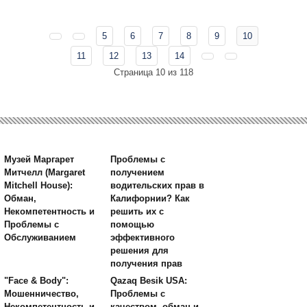
5
6
7
8
9
10
11
12
13
14
Страница 10 из 118
Музей Маргарет
Проблемы с
Митчелл (Margaret
получением
Mitchell House):
водительских прав в
Обман,
Калифорнии? Как
Некомпетентность и
решить их с
Проблемы с
помощью
Обслуживанием
эффективного
решения для
получения прав
"Face & Body":
Qazaq Besik USA:
Мошенничество,
Проблемы с
Некомпетентность и
качеством, обман и